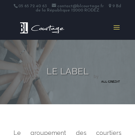
-
-
-
05 65 72 40 63
contact@blcourtage.fr
9 Bd
de la République 12000 RODEZ
LE LABEL
by
Le groupement des courtiers